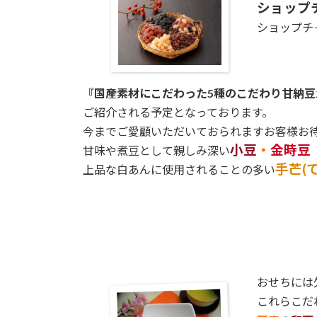
日
ショップ
時
ショップチ
:
『国産素材にこだわった5種のこだわり甘納豆
ご紹介される予定となっております。
今までご愛顧いただいておられますお客様お
小豆
・
金時豆
甘味や煮豆として親しみ深い
手芒(
上品な白あんに使用されることの多い
おせちには
これらこだ