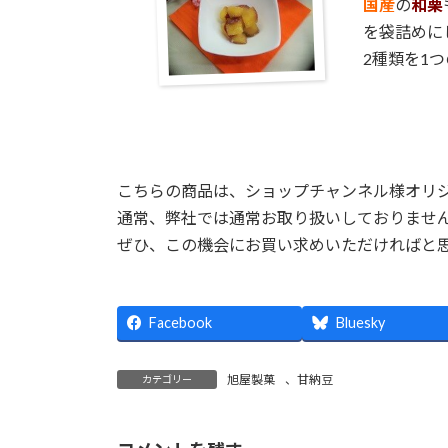
国産
の
和栗
を袋詰めに
2種類を1
こちらの商品は、ショップチャンネル様オリ
通常、弊社では通常お取り扱いしておりませ
ぜひ、この機会にお買い求めいただければと
Facebook
Bluesky
旭屋製菓
、
甘納豆
カテゴリー