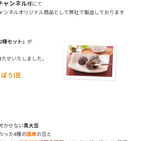
チャンネル
様にて
ャンネルオリジナル商品として弊社で製造しております
2種セット』
が
待たせいたしました。
てぼう)豆
欠かせない
黒大豆
わった4種の
国産
の豆と