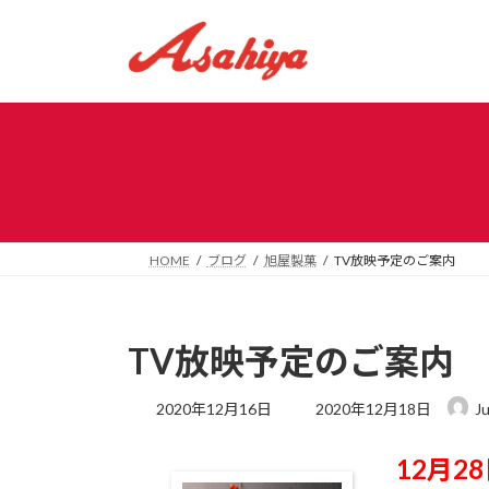
コ
ナ
ン
ビ
テ
ゲ
ン
ー
ツ
シ
へ
ョ
ス
ン
キ
に
ッ
移
プ
動
HOME
ブログ
旭屋製菓
TV放映予定のご案内
TV放映予定のご案内
最
2020年12月16日
2020年12月18日
J
終
更
12月2
新