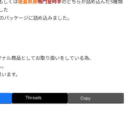
もしくは
徳島県産
鳴門金時芋
のどちらか詰め込んだ5種類
した
つのパッケージに詰め込みました。
ジナル商品としてお取り扱いをしている為、
ん。
思います。
Threads
Copy